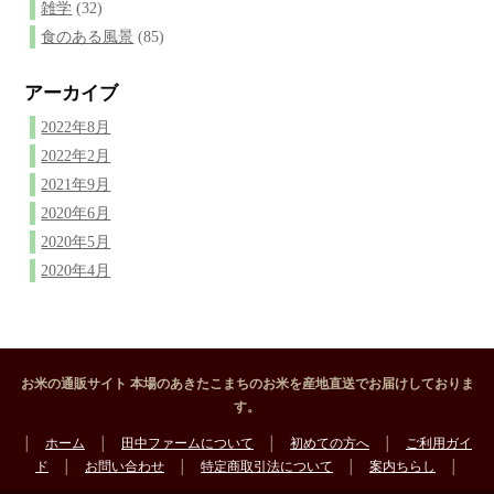
雑学
(32)
食のある風景
(85)
アーカイブ
2022年8月
2022年2月
2021年9月
2020年6月
2020年5月
2020年4月
お米の通販サイト 本場のあきたこまちのお米を産地直送でお届けしておりま
す。
│
ホーム
│
田中ファームについて
│
初めての方へ
│
ご利用ガイ
ド
│
お問い合わせ
│
特定商取引法について
│
案内ちらし
│