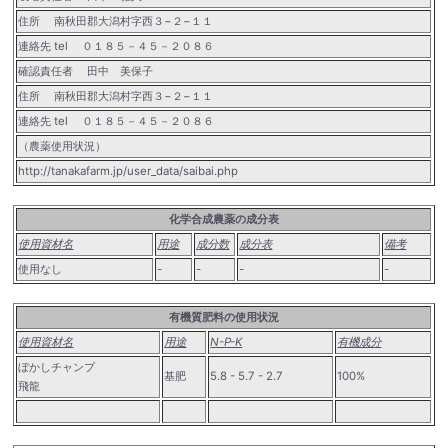
住所 南秋田郡大潟村字西３−２−１１
連絡先 tel ０１８５－４５－２０８６
確認責任者 田中 美保子
住所 南秋田郡大潟村字西３−２−１１
連絡先 tel ０１８５－４５－２０８６
（農薬使用状況）
http://tanakafarm.jp/user_data/saibai.php
化学合成農薬の成分表
使用資材名
用途
成分数
成分表
備考
使用なし
-
-
-
-
有機質肥料の使用状況
使用資材名
用途
N-P-K
有機成分
ぼかしチャンプ
基肥
5.8 - 5.7 - 2.7
100%
飛龍