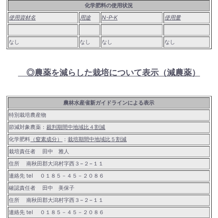
化学肥料の使用状況
使用資材名
用途
N-P-K
使用量
なし
なし
なし
なし
◎農薬を減らした栽培について表示
（減農薬）
農林水産省新ガイドラインによる表示
特別栽培農産物
節減対象農薬：
裁判期間中地域比４割減
化学肥料
（窒素成分）
：
栽培期間中地域比５割減
栽培責任者 田中 雅人
住所 南秋田郡大潟村字西３−２−１１
連絡先 tel ０１８５－４５－２０８６
確認責任者 田中 美保子
住所 南秋田郡大潟村字西３−２−１１
連絡先 tel ０１８５－４５－２０８６