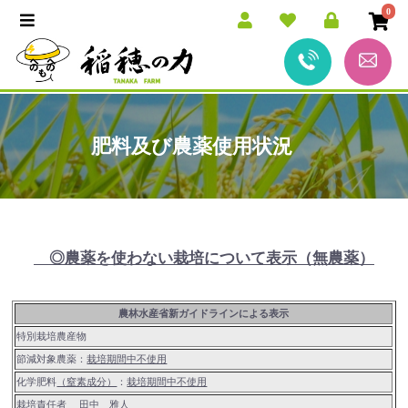
0
肥料及び農薬使用状況
◎農薬を使わない栽培について表示
（無農薬）
農林水産省新ガイドラインによる表示
特別栽培農産物
節減対象農薬：
栽培期間中不使用
化学肥料
（窒素成分）
：
栽培期間中不使用
栽培責任者 田中 雅人