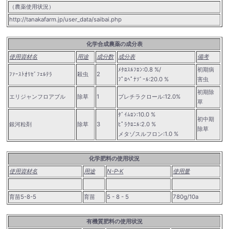
（農薬使用状況）
http://tanakafarm.jp/user_data/saibai.php
化学合成農薬の成分表
使用資材名
用途
成分数
成分表
備考
ﾒﾀﾛｽﾙﾌﾛﾝ:0.8 %/
初期病
ﾌｧｰｽﾄｵﾘｾﾞﾌｪﾙﾃﾗ
殺虫
2
ﾌﾟﾛﾍﾟﾅｿﾞｰﾙ:20.0 %
害虫
初期除
エリジャンフロアブル
除草
1
プレチラクロール:12.0%
草
ﾀﾞｲﾑﾛﾝ:10.0 %
初中期
銀河粒剤
除草
3
ﾋﾟﾗｸﾛﾆﾙ:2.0 %
除草
メタゾスルフロン:1.0 %
化学肥料の使用状況
使用資材名
用途
N-P-K
使用量
育苗5-8-5
育苗
5 - 8 - 5
780g/10a
有機質肥料の使用状況